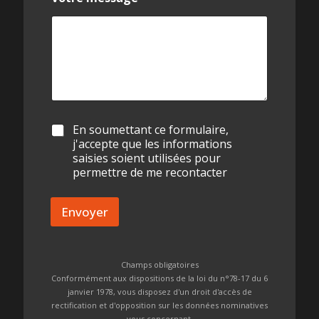
A
En soumettant ce formulaire,
c
j'accepte que les informations
c
saisies soient utilisées pour
o
permettre de me recontacter
r
d
s
Envoyer
Champs obligatoires
Conformément aux dispositions de la loi du n°78-17 du 6
janvier 1978, vous disposez d'un droit d'accès de
rectification et d'opposition sur les données nominatives
vous concernant.