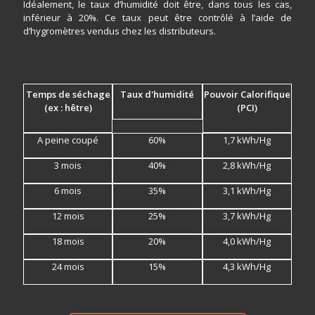
Idéalement, le taux d’humidité doit être, dans tous les cas,
inférieur à 20%. Ce taux peut être contrôlé à l’aide de
d’hygromètres vendus chez les distributeurs.
Temps de séchage
Taux d'humidité
Pouvoir Calorifique
(ex : hêtre)
(PCI)
A peine coupé
60%
1,7 kWh/Hg
3 mois
40%
2,8 kWh/Hg
6 mois
35%
3,1 kWh/Hg
12 mois
25%
3,7 kWh/Hg
18 mois
20%
4,0 kWh/Hg
24 mois
15%
4,3 kWh/Hg