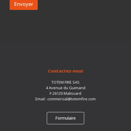
d
Envoyer
é
s
p
h
o
n
e
*
A
d
r
e
s
Contactez-nous
s
e
TOTEM FIRE SAS
4 Avenue du Guimand
F-26120 Malissard
Email :
commercial@totemfire.com
Formulaire