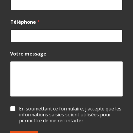
Téléphone
*
Votre message
N
A
En soumettant ce formulaire, j'accepte que les
o
c
informations saisies soient utilisées pour
m
c
permettre de me recontacter
T
o
é
r
l